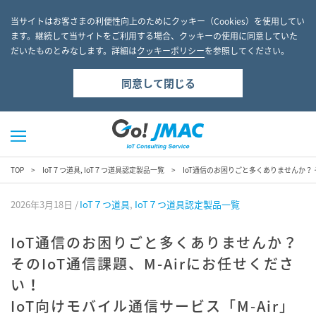
当サイトはお客さまの利便性向上のためにクッキー（Cookies）を使用してい
ます。継続して当サイトをご利用する場合、クッキーの使用に同意していた
だいたものとみなします。詳細は
クッキーポリシー
を参照してください。
同意して閉じる
TOP
IoT７つ道具
,
IoT７つ道具認定製品一覧
IoT通信のお困りごと多くありませんか？ そ
2026年3月18日
IoT７つ道具
,
IoT７つ道具認定製品一覧
IoT通信のお困りごと多くありませんか？
そのIoT通信課題、M-Airにお任せくださ
い！
IoT向けモバイル通信サービス「M-Air」